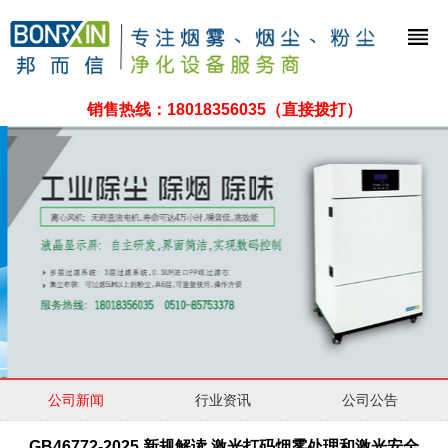
销售热线：
18018356035
（直接拨打）
公司新闻
行业资讯
公司公告
GB46772-2025 新规解读 激光打码烟雾处理和激光安全