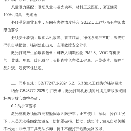
风量吸力匹配：吸烟风量与激光功率、材料工况匹配，保证烟雾
100% 捕集、无逃逸
必须满足职业卫生：车间有害物浓度符合 GBZ2.1 工作场所有害因素
限值要求
必须安全联锁：烟雾风机故障、管道堵塞、净化系统异常时，激光打
码机自动报警、强制禁止出光，实现故障安全停机
激光打码产生的烟雾包含：可吸入细颗粒物 PM2.5、VOC 有机废
气、异味、臭氧、碳化粉尘，长期直排危害员工健康、污染镜片、影响产
品外观、违反环保法规。
二、同步合规：GB/T7247.1-2024 6.2、6.3 激光工程防护强制要求
结合 GB46772-2025 引用要求，激光打码机必须同时满足新版激光国
标两大核心防护条款：
6.2 防护罩要求
激光整机必须配置完整坚固永久防护罩，正常使用、振动、操作工况
下，人员无法接触危险激光；防护罩破损、松动、缺失时，激光自动关断
不出光；非专用工具无法拆卸，徒手不能打开危险光路区域。