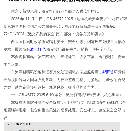
前言：新规来袭，激光打码行业全面进入强监管时代
2026 年 11 月 1 日，GB 46772-2025《包装机械安全要求》 将正式强
制实施全国标准信息公共服务平台；同步执行新版激光安全国标GB/T
7247.1-2024《激光产品的安全 第 1 部分：设备分类和要求》。
两大国标同时收紧激光辐射安全、安全标志、烟雾废气处理三大核心
要求，覆盖所有
激光打码
/激光喷码设备生产、销售、使用全环节。
不合规将面临：验厂不通过、环保处罚、设备下架、出口受阻、安全
生产追责。
作为深耕喷码设备和烟雾净化处理领域的专业服务商，
邦而信
环境科
技深度拆解两大国标强制条款，为行业整理完整、可落地、可验收的合规
方案，助力企业轻松达标、规避风险、提升品牌竞争力。
一、GB 46772-2025 6.10 条款：激光打码机强制要求（核心重点）
本标准为国家强制性安全标准，6.10 章节专门针对激光打码机作出全
维度强制规定，包含你重点关注的烟雾处理、安全标志、激光安全全部内
容。