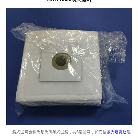
袋式滤网也称为是为风琴式滤袋，共6层滤网，邦而信
激光烟雾处理